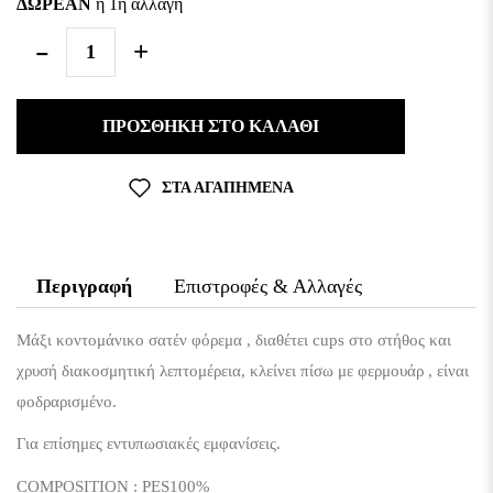
ΔΩΡΕΑΝ
η 1η αλλαγή
ΠΡΟΣΘΉΚΗ ΣΤΟ ΚΑΛΆΘΙ
ΣΤΑ ΑΓΑΠΗΜΈΝΑ
Περιγραφή
Επιστροφές & Αλλαγές
Μάξι κοντομάνικο σατέν φόρεμα , διαθέτει
cups
στο στήθος και
χρυσή διακοσμητική λεπτομέρεια, κλείνει πίσω με φερμουάρ , είναι
φοδραρισμένο.
Για επίσημες εντυπωσιακές εμφανίσεις.
COMPOSITION
:
PES
100%