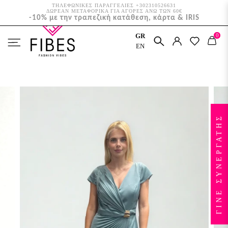
ΤΗΛΕΦΩΝΙΚΕΣ ΠΑΡΑΓΓΕΛΙΕΣ +302310526631
ΔΩΡΕΑΝ ΜΕΤΑΦΟΡΙΚΑ ΓΙΑ ΑΓΟΡΕΣ ΑΝΩ ΤΩΝ 60€
-10% με την τραπεζική κατάθεση, κάρτα & IRIS
0
GR
ΑΡΧΙΚΉ
ΑΜΠΙΓΙΈ
EN
ΜΆΞΙ ΣΑΤΈΝ ΦΌΡΕΜΑ ΧΡΥΣΉ ΛΕΠΤΟΜΈΡΕΙΑ
ΓΙΝΕ ΣΥΝΕΡΓΑΤΗΣ