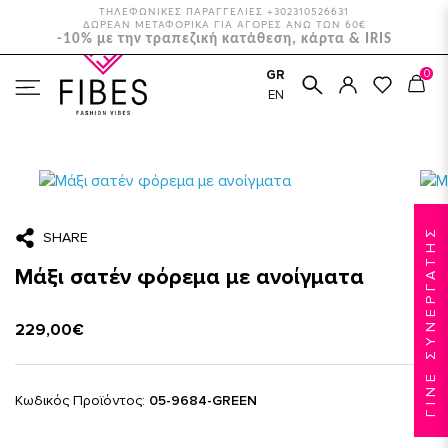
ΤΗΛΕΦΩΝΙΚΕΣ ΠΑΡΑΓΓΕΛΙΕΣ +302310526631
ΔΩΡΕΑΝ ΜΕΤΑΦΟΡΙΚΑ ΓΙΑ ΑΓΟΡΕΣ ΑΝΩ ΤΩΝ 60€
-10% με την τραπεζική κατάθεση, κάρτα & IRIS
0
GR
ΑΡΧΙΚΉ
ΑΜΠΙΓΙΈ
EN
ΜΆΞΙ ΣΑΤΈΝ ΦΌΡΕΜΑ ΜΕ ΑΝΟΊΓΜΑΤΑ
ΓΙΝΕ ΣΥΝΕΡΓΑΤΗΣ
SHARE
Μάξι σατέν φόρεμα με ανοίγματα
229,00€
Κωδικός Προϊόντος:
05-9684-GREEN