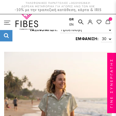
ΤΗΛΕΦΩΝΙΚΕΣ ΠΑΡΑΓΓΕΛΙΕΣ +302310526631
ΔΩΡΕΑΝ ΜΕΤΑΦΟΡΙΚΑ ΓΙΑ ΑΓΟΡΕΣ ΑΝΩ ΤΩΝ 60€
-10% με την τραπεζική κατάθεση, κάρτα & IRIS
0
GR
ΑΡΧΙΚΉ
ΡΟΎΧΑ
ΣΕΤ
EN
ΤΑΞΙΝΌΜΗΣΗ:
ΕΜΦΆΝΙΣΗ:
ΓΙΝΕ ΣΥΝΕΡΓΑΤΗΣ