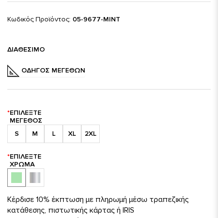
Κωδικός Προϊόντος:
05-9677-MINT
ΔΙΑΘΈΣΙΜΟ
ΟΔΗΓΌΣ ΜΕΓΕΘΏΝ
ΕΠΙΛΈΞΤΕ
ΜΈΓΕΘΟΣ
S
M
L
XL
2XL
ΕΠΙΛΈΞΤΕ
ΧΡΏΜΑ
Κέρδισε 10% έκπτωση με πληρωμή μέσω τραπεζικής
κατάθεσης, πιστωτικής κάρτας ή IRIS