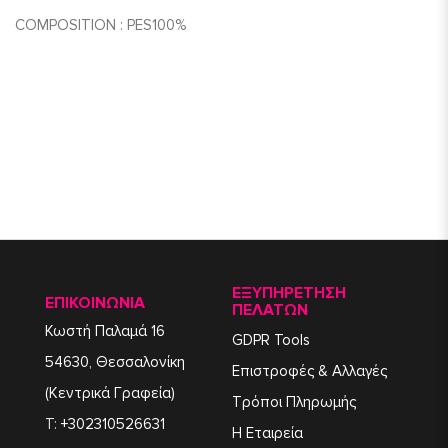
COMPOSITION
:
PES
100%
ΕΞΥΠΗΡΈΤΗΣΗ
ΕΠΙΚΟΙΝΩΝΙΑ
ΠΕΛΑΤΏΝ
Κωστή Παλαμά 16
GDPR Tools
54630, Θεσσαλονίκη
Επιστροφές & Αλλαγές
(Κεντρικά Γραφεία)
Τρόποι Πληρωμής
T:
+302310526631
Η Εταιρεία