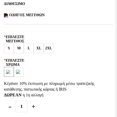
ΔΙΑΘΈΣΙΜΟ
ΟΔΗΓΌΣ ΜΕΓΕΘΏΝ
ΕΠΙΛΈΞΤΕ
ΜΈΓΕΘΟΣ
S
M
L
XL
2XL
ΕΠΙΛΈΞΤΕ
ΧΡΏΜΑ
Κέρδισε 10% έκπτωση με πληρωμή μέσω τραπεζικής
κατάθεσης, πιστωτικής κάρτας ή IRIS
ΔΩΡΕΑΝ
η 1η αλλαγή