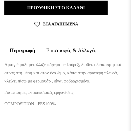
ΠΡΟΣΘΉΚΗ ΣΤΟ ΚΑΛΆΘΙ
ΣΤΑ ΑΓΑΠΗΜΈΝΑ
Περιγραφή
Επιστροφές & Αλλαγές
Αμπιγιέ μάξι μεταλλιζέ φόρεμα με λούρεξ, διαθέτει διακοσμητικά
στρας στη μέση και στον ένα ώμο, κάπα στην αριστερή πλευρά,
κλείνει πίσω με φερμουάρ , είναι φοδραρισμένο.
Για επίσημες εντυπωσιακές εμφανίσεις.
COMPOSITION
:
PES
100%