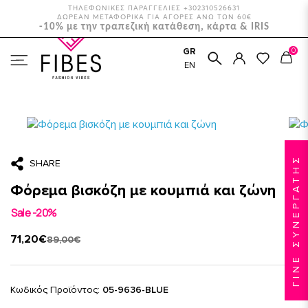
ΤΗΛΕΦΩΝΙΚΕΣ ΠΑΡΑΓΓΕΛΙΕΣ +302310526631
ΔΩΡΕΑΝ ΜΕΤΑΦΟΡΙΚΑ ΓΙΑ ΑΓΟΡΕΣ ΑΝΩ ΤΩΝ 60€
-10% με την τραπεζική κατάθεση, κάρτα & IRIS
0
GR
ΑΡΧΙΚΉ
ΡΟΎΧΑ
ΦΟΡΈΜΑΤΑ
EN
ΦΌΡΕΜΑ ΒΙΣΚΌΖΗ ΜΕ ΚΟΥΜΠΙΆ ΚΑΙ ΖΏΝΗ
ΓΙΝΕ ΣΥΝΕΡΓΑΤΗΣ
SHARE
Φόρεμα βισκόζη με κουμπιά και ζώνη
Sale -20%
71,20€
89,00€
Κωδικός Προϊόντος:
05-9636-BLUE