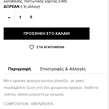
κατάθεσης, πιστωτικής κάρτας ή IRIS
ΔΩΡΕΑΝ
η 1η αλλαγή
ΠΡΟΣΘΉΚΗ ΣΤΟ ΚΑΛΆΘΙ
ΣΤΑ ΑΓΑΠΗΜΈΝΑ
Περιγραφή
Επιστροφές & Αλλαγές
Μίντι αμάνικο φόρεμα κούπρο-βισκόζη , με γιακά,
περιλαμβάνει ζώνη στο ίδιο χρώμα και ύφασμα , διαθέτει
τσέπες, κλείνει μπροστά με κουμπιά.
COMPOSITION : VI85%PES15%