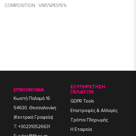
COMPOSITION : VI85%PES15%
ΕΞΥΠΗΡΈΤΗΣΗ
ΕΠΙΚΟΙΝΩΝΙΑ
ΠΕΛΑΤΏΝ
Κωστή Παλαμά 16
GDPR Tools
54630, Θεσσαλονίκη
Επιστροφές & Αλλαγές
(Κεντρικά Γραφεία)
Τρόποι Πληρωμής
T:
+302310526631
Η Εταιρεία