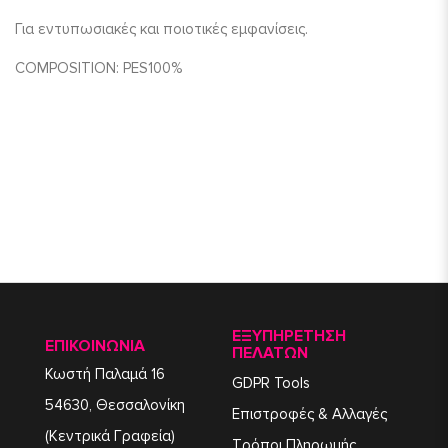
Για εντυπωσιακές και ποιοτικές εμφανίσεις.
COMPOSITION
:
PES
100%
ΕΞΥΠΗΡΈΤΗΣΗ
ΕΠΙΚΟΙΝΩΝΙΑ
ΠΕΛΑΤΏΝ
Κωστή Παλαμά 16
GDPR Tools
54630, Θεσσαλονίκη
Επιστροφές & Αλλαγές
(Κεντρικά Γραφεία)
Τρόποι Πληρωμής