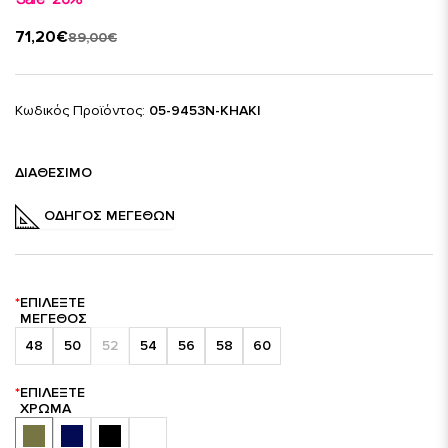
71,20€
89,00€
Κωδικός Προϊόντος:
05-9453N-KHAKI
ΔΙΑΘΈΣΙΜΟ
ΟΔΗΓΌΣ ΜΕΓΕΘΏΝ
ΕΠΙΛΈΞΤΕ
ΜΈΓΕΘΟΣ
48
50
52
54
56
58
60
ΕΠΙΛΈΞΤΕ
ΧΡΏΜΑ