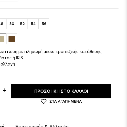
48
50
52
54
56
 έκπτωση με πληρωμή μέσω τραπεζικής κατάθεσης,
άρτας ή IRIS
 αλλαγή
ΠΡΟΣΘΉΚΗ ΣΤΟ ΚΑΛΆΘΙ
ΣΤΑ ΑΓΑΠΗΜΈΝΑ
φή
Επιστροφές & Αλλαγές