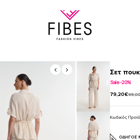
ΛΌΝΑ
Σετ πουκ
Sale -20%
79,20€
99,0
Κωδικός Προϊ
ΟΔΗΓΌΣ 