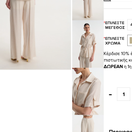
ΕΠΙΛΈΞΤΕ
ΜΈΓΕΘΟΣ
ΕΠΙΛΈΞΤΕ
ΧΡΏΜΑ
Κέρδισε 10%
πιστωτικής κ
ΔΩΡΕΑΝ
η 1η
Περιγρα