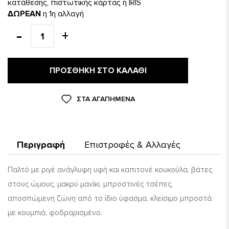
κατάθεσης, πιστωτικής κάρτας ή IRIS
ΔΩΡΕΑΝ
η 1η αλλαγή
ΠΡΟΣΘΉΚΗ ΣΤΟ ΚΑΛΆΘΙ
ΣΤΑ ΑΓΑΠΗΜΈΝΑ
Περιγραφή
Επιστροφές & Αλλαγές
Παλτό με ριγέ ανάγλυφη υφή και καπιτονέ κουκούλα, βάτες
στους ώμους, μακρύ μανίκι, μπροστινές τσέπες,
αποσπώμενη ζώνη από το ίδιο ύφασμα, κλείσιμο μπροστά
με κουμπιά, φοδραρισμένο.