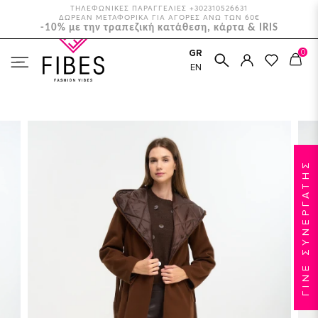
ΤΗΛΕΦΩΝΙΚΕΣ ΠΑΡΑΓΓΕΛΙΕΣ +302310526631
ΔΩΡΕΑΝ ΜΕΤΑΦΟΡΙΚΑ ΓΙΑ ΑΓΟΡΕΣ ΑΝΩ ΤΩΝ 60€
-10% με την τραπεζική κατάθεση, κάρτα & IRIS
0
GR
ΑΡΧΙΚΉ
ΡΟΎΧΑ
ΠΑΛΤΌ
EN
ΠΑΛΤΌ ΜΕ ΚΑΠΙΤΟΝΈ ΚΟΥΚΟΎΛΑ
ΓΙΝΕ ΣΥΝΕΡΓΑΤΗΣ