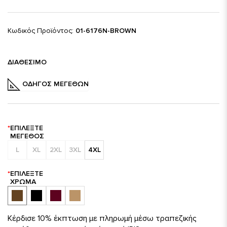
Κωδικός Προϊόντος:
01-6176N-BROWN
ΔΙΑΘΈΣΙΜΟ
ΟΔΗΓΌΣ ΜΕΓΕΘΏΝ
ΕΠΙΛΈΞΤΕ
ΜΈΓΕΘΟΣ
L
XL
2XL
3XL
4XL
ΕΠΙΛΈΞΤΕ
ΧΡΏΜΑ
Κέρδισε 10% έκπτωση με πληρωμή μέσω τραπεζικής