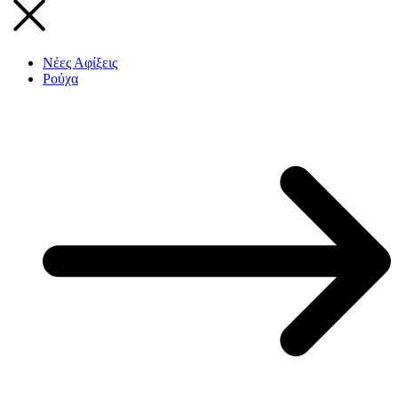
Νέες Αφίξεις
Ρούχα