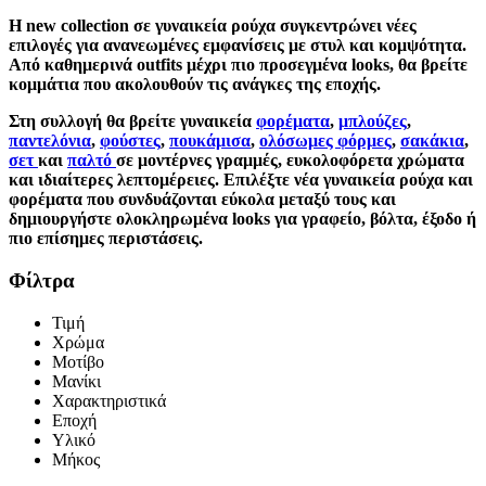
Η new collection σε γυναικεία ρούχα συγκεντρώνει νέες
επιλογές για ανανεωμένες εμφανίσεις με στυλ και κομψότητα.
Από καθημερινά outfits μέχρι πιο προσεγμένα looks, θα βρείτε
κομμάτια που ακολουθούν τις ανάγκες της εποχής.
Στη συλλογή θα βρείτε γυναικεία
φορέματα
,
μπλούζες
,
παντελόνια
,
φούστες
,
πουκάμισα
,
ολόσωμες φόρμες
,
σακάκια
,
σετ
και
παλτό
σε μοντέρνες γραμμές, ευκολοφόρετα χρώματα
και ιδιαίτερες λεπτομέρειες. Επιλέξτε νέα γυναικεία ρούχα και
φορέματα που συνδυάζονται εύκολα μεταξύ τους και
δημιουργήστε ολοκληρωμένα looks για γραφείο, βόλτα, έξοδο ή
πιο επίσημες περιστάσεις.
Φίλτρα
Τιμή
Χρώμα
Μοτίβο
Μανίκι
Χαρακτηριστικά
Εποχή
Υλικό
Μήκος