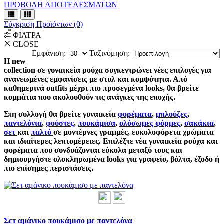
ΠΡΟΒΟΛΗ ΑΠΟΤΕΛΕΣΜΑΤΩΝ
Σύγκριση Προϊόντων (0)
ΦΙΛΤΡΑ
CLOSE
Εμφάνιση:
Ταξινόμηση:
Η new
collection σε γυναικεία ρούχα συγκεντρώνει νέες επιλογές για
ανανεωμένες εμφανίσεις με στυλ και κομψότητα. Από
καθημερινά outfits μέχρι πιο προσεγμένα looks, θα βρείτε
κομμάτια που ακολουθούν τις ανάγκες της εποχής.
Στη συλλογή θα βρείτε γυναικεία
φορέματα
,
μπλούζες
,
παντελόνια
,
φούστες
,
πουκάμισα
,
ολόσωμες φόρμες
,
σακάκια
,
σετ
και
παλτό
σε μοντέρνες γραμμές, ευκολοφόρετα χρώματα
και ιδιαίτερες λεπτομέρειες. Επιλέξτε νέα γυναικεία ρούχα και
φορέματα που συνδυάζονται εύκολα μεταξύ τους και
δημιουργήστε ολοκληρωμένα looks για γραφείο, βόλτα, έξοδο ή
πιο επίσημες περιστάσεις.
Σετ αμάνικο πουκάμισο με παντελόνα