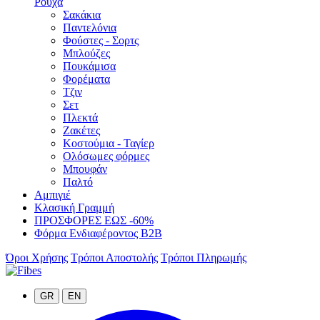
Ρούχα
Σακάκια
Παντελόνια
Φούστες - Σορτς
Μπλούζες
Πουκάμισα
Φορέματα
Τζιν
Σετ
Πλεκτά
Ζακέτες
Κοστούμια - Ταγίερ
Ολόσωμες φόρμες
Μπουφάν
Παλτό
Αμπιγιέ
Κλασική Γραμμή
ΠΡΟΣΦΟΡΕΣ ΕΩΣ -60%
Φόρμα Ενδιαφέροντος B2B
Όροι Χρήσης
Τρόποι Αποστολής
Τρόποι Πληρωμής
GR
EN